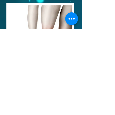
足底筋膜炎
Email:
ricky@biogenesis.com.hk
kenny@biogenesis.com.hk
© 2019 by Biogenesis Medical Company Ltd