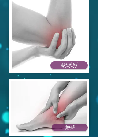
網球肘
拗柴