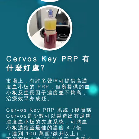
Cervos Key PRP 有
什麼好
處?
市場上，有許多聲稱可提供高濃
度血小板的 PRP，但所提供的血
小板及生長因子濃度並不夠高，
治療效果亦成疑
。
Cervos Key PRP 系統（後簡稱
Cervos是少數可以製造出有足夠
濃度血小板的先進系統，可將血
小板濃縮至最佳的濃度
4-7
倍
（達到 100 萬個/微升以上），