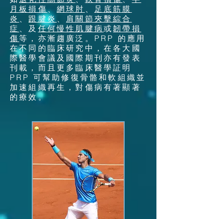
月板損傷
、
網球肘
、
足底筋膜
炎
、
跟腱炎
、
肩關節夾擊綜合
症
、及
任何
慢性肌腱病
或
韌帶損
傷
等，亦漸趨廣泛。PRP 的應用
在不同的臨床研究中，在各大國
際醫學會議及國際期刊亦有發表
刊載，而且更多臨床醫學証明
PRP
可幫助修復骨骼和軟組織並
加速組織再生
，
對傷
病有著顯著
的療效。