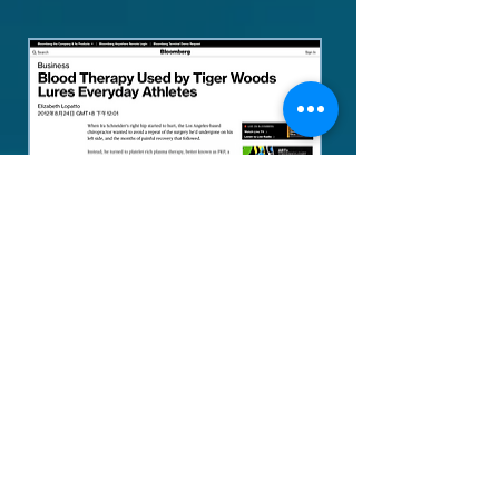
Ref： Bloomberg news on PRP therapy
PRP 常見應用包括:
－退化性關節炎
－急性慢性肌腱炎
－慢性肩痛
－肌腱及韌帶扭傷拉傷
－足底筋膜炎
－網球肘
、
高爾夫球肘
、
跟
腱炎