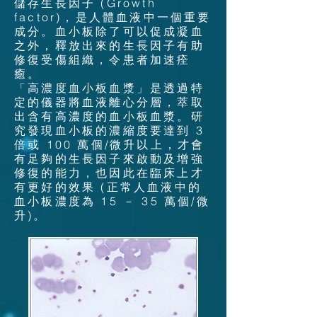
儲存生長因子 (Growth
factor)，是人體血液中一個重要
成分。血小板除了可以促成凝血
之外，釋放出來的生長因子有助
修復受傷組織，令患者加速痊
癒
。
「高濃度血小板血漿」是透過特
定的儀器將血液離心分層，萃取
出含有高濃度的血小板血漿
。
研
究發現血小板的濃縮度要達到 3
倍或 100 萬個/微升以上，才會
有足夠的生長因子來啟動及增強
修復的能力，也因此在臨床上才
有更好的效果 (正常人血液中的
血小板濃度為 15 － 35 萬個/微
升)
。