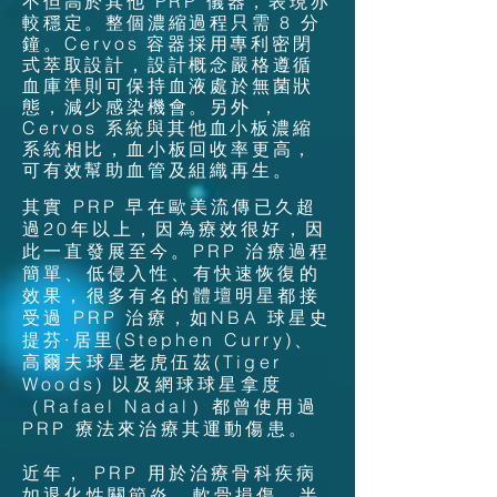
不但高於其他 PRP 儀器，表現亦
較穩定。整個濃縮過程只需 8 分
鐘。Cervos 容器採用專利密閉
式萃取設計，設計概念嚴格遵循
血庫準則可保持血液處於無菌狀
態，減少感染機會。另外 ，
Cervos 系統與其他血小板濃縮
系統相比，血小板回收率更高，
可有效幫助血管及組織再生。
其實 PRP 早在歐美流傳已久超
過20年以上，因為療效很好，因
此一直發展至今。PRP 治療過程
簡單、低侵入性、有快速恢復的
效果，很多有名的體壇明星都接
受過 PRP 治療，如NBA 球星史
提芬·居里(Stephen Curry)、
高爾夫球星老虎伍茲(Tiger
Woods) 以及網球球星拿度
（Rafael Nadal）都曾使用過
PRP 療法來治療其運動傷患。
近年， PRP 用於治療骨科疾病
如
退化性關節炎
、
軟骨
損傷
、
半